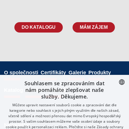
DO KATALOGU
MÁM ZÁJEM
O společnosti
Certifikáty
Galerie
Produkty
Souhlasem se zpracováním dat
nám pomáháte zlepšovat naše
Katalog
Kariéra
Kontakt
služby. Děkujeme.
CZECH
Můžete upravit nastavení souborů cookie a zpracování dat dle
ENGLISH
kategorie nebo souhlasit s jejich plným využitím dle našich zásad,
včetně sdílení a možnosti přenosu dat mimo Evropský hospodářský
POLISH
prostor. S vašim souhlasem můžeme vaše osobní údaje a soubory
Newsletter
SLOVAK
cookie použít k personalizaci reklam. Přečtěte si naše
Zásady ochrany