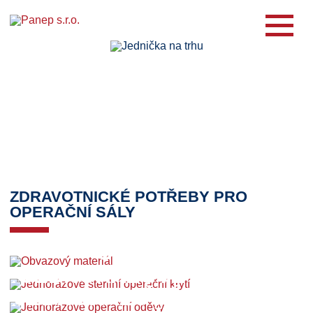
ZDRAVOTNICKÉ POTŘEBY PRO
OPERAČNÍ SÁLY
OBVAZOVÝ
DO KATALOGU
VÍCE INFORMACÍ
MATERIÁL
JEDNORÁZOVÉ STERILNÍ
DO KATALOGU
VÍCE INFORMACÍ
OPERAČNÍ KRYTÍ
JEDNORÁZOVÉ OPERAČNÍ
DO KATALOGU
VÍCE INFORMACÍ