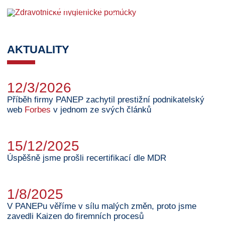
ODĚVY
ZDRAVOTNICKÉ
DO KATALOGU
HYGIENICKÉ POMŮCKY
AKTUALITY
12/3/2026
Příběh firmy PANEP zachytil prestižní podnikatelský
web
Forbes
v jednom ze svých článků
15/12/2025
Úspěšně jsme prošli recertifikací dle MDR
1/8/2025
V PANEPu věříme v sílu malých změn, proto jsme
zavedli Kaizen do firemních procesů