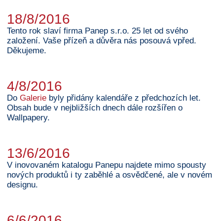
18/8/2016
Tento rok slaví firma Panep s.r.o. 25 let od svého
založení. Vaše přízeň a důvěra nás posouvá vpřed.
Děkujeme.
4/8/2016
Do
Galerie
byly přidány kalendáře z předchozích let.
Obsah bude v nejbližších dnech dále rozšířen o
Wallpapery.
13/6/2016
V inovovaném katalogu Panepu najdete mimo spousty
nových produktů i ty zaběhlé a osvědčené, ale v novém
designu.
6/6/2016